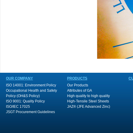
OUR COMPANY
PRODUCTS
C
ISO 14001: Environment Policy
Our Products
Occupational Health and Safety
Attributes of GA
Policy (OH&S Policy)
High quality to high quality
ISO 9001: Quality Policy
High-Tensile Steel Sheets
ISO/IEC 17025
JAZ® (JFE Advanced Zinc)
JSGT Procurement Guidelines